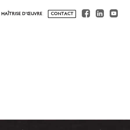
FB
IN
YT
MAÎTRISE D’ŒUVRE
CONTACT
NS