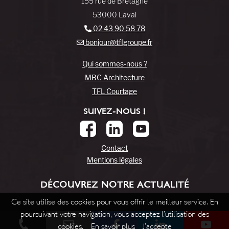
155 rue de Bretagne
53000 Laval
02 43 90 58 78
bonjour@tflgroupe.fr
Qui sommes-nous ?
MBC Architecture
TFL Courtage
SUIVEZ-NOUS !
Contact
Mentions légales
DÉCOUVREZ NOTRE ACTUALITÉ
Ce site utilise des cookies pour vous offrir le meilleur service. En
poursuivant votre navigation, vous acceptez l’utilisation des
cookies.
En savoir plus
J’accepte