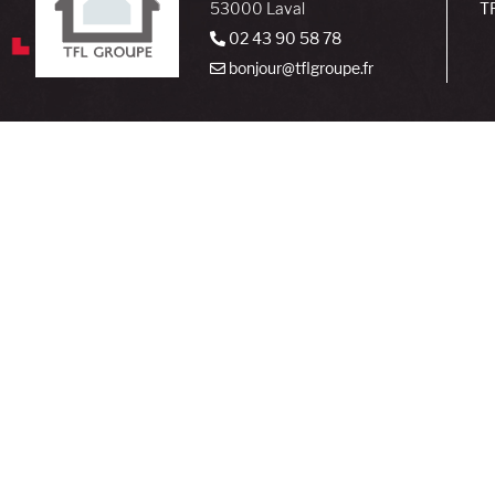
53000 Laval
T
02 43 90 58 78
bonjour@tflgroupe.fr