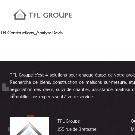
TFLConstructions_AnalyseDevis
TFL Groupe c’est 4 solutions pour chaque étape de votre proj
Recherche de biens, construction de maisons sur-mesure, étud
négociation des devis, suivi de chantier, assistance maîtrise 
immobilier, nos experts sont à votre service.
TFL Groupe
Q
155 rue de Bretagne
M