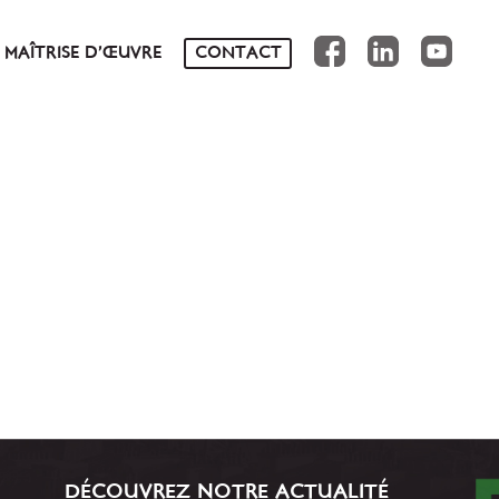
FB
IN
YT
MAÎTRISE D’ŒUVRE
CONTACT
NS
DÉCOUVREZ NOTRE ACTUALITÉ