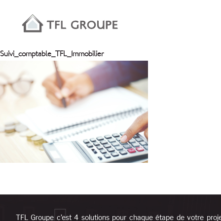
Suivi_comptable_TFL_Immobilier
TFL Groupe c’est 4 solutions pour chaque étape de votre proj