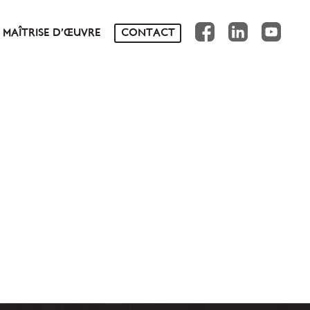
FB
IN
YT
MAÎTRISE D’ŒUVRE
CONTACT
NS