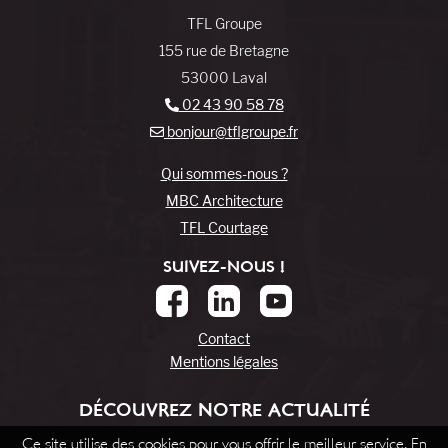
TFL Groupe
155 rue de Bretagne
53000 Laval
02 43 90 58 78
bonjour@tflgroupe.fr
Qui sommes-nous ?
MBC Architecture
TFL Courtage
SUIVEZ-NOUS !
Contact
Mentions légales
DÉCOUVREZ NOTRE ACTUALITÉ
Ce site utilise des cookies pour vous offrir le meilleur service. En