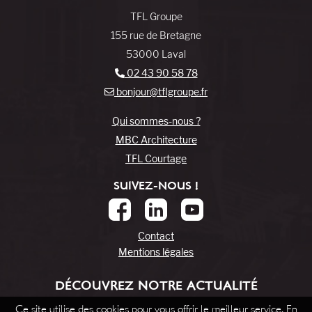
TFL Groupe
155 rue de Bretagne
53000 Laval
02 43 90 58 78
bonjour@tflgroupe.fr
Qui sommes-nous ?
MBC Architecture
TFL Courtage
SUIVEZ-NOUS !
Contact
Mentions légales
DÉCOUVREZ NOTRE ACTUALITÉ
Ce site utilise des cookies pour vous offrir le meilleur service. En