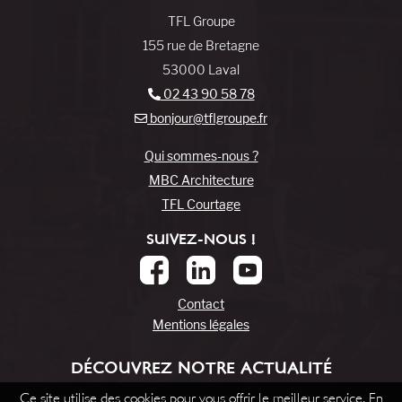
TFL Groupe
155 rue de Bretagne
53000 Laval
02 43 90 58 78
bonjour@tflgroupe.fr
Qui sommes-nous ?
MBC Architecture
TFL Courtage
SUIVEZ-NOUS !
Contact
Mentions légales
DÉCOUVREZ NOTRE ACTUALITÉ
Ce site utilise des cookies pour vous offrir le meilleur service. En