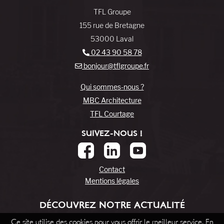
TFL Groupe
155 rue de Bretagne
53000 Laval
02 43 90 58 78
bonjour@tflgroupe.fr
Qui sommes-nous ?
MBC Architecture
TFL Courtage
SUIVEZ-NOUS !
Contact
Mentions légales
DÉCOUVREZ NOTRE ACTUALITÉ
Ce site utilise des cookies pour vous offrir le meilleur service. En