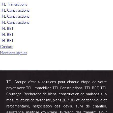
TFL Transactions
TFL Constructions
TFL Constructions
TFL Constructions
TFL BET
TFL BET
TFL BET
Contact
Mentions légales
TFL Groupe c’est 4 solutions pour chaque étape de votre
projet avec TFL Immobilier, TFL Constructions, TFL BET, TFL
Courtage. Recherche de biens, construction de maisons sur-
mesure, étude de faisabilité, plans 2D / 3D, étude technique et
réglementaire, négociation des devis, suivi de chantier,
assistance maîtrise d’ouvrage, livraison des travaux. Pour