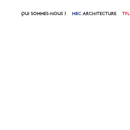
QUI SOMMES-NOUS ?
ARCHITECTURE
NOTRE HISTOIRE
PRÉSENTATION
NOTRE CONCEPT
SERVICES & PRESTATIO