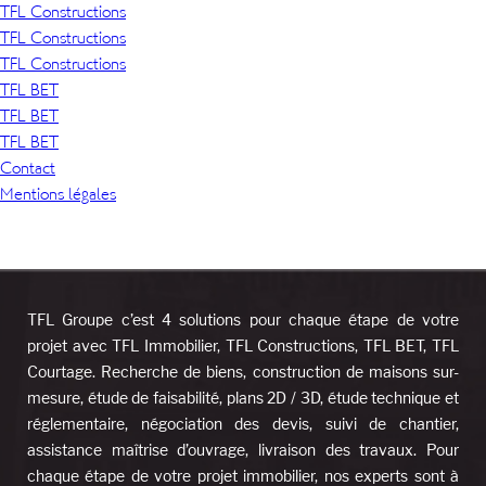
TFL Constructions
TFL Constructions
TFL Constructions
TFL BET
TFL BET
TFL BET
Contact
Mentions légales
TFL Groupe c’est 4 solutions pour chaque étape de votre
projet avec TFL Immobilier, TFL Constructions, TFL BET, TFL
Courtage. Recherche de biens, construction de maisons sur-
mesure, étude de faisabilité, plans 2D / 3D, étude technique et
réglementaire, négociation des devis, suivi de chantier,
assistance maîtrise d’ouvrage, livraison des travaux. Pour
chaque étape de votre projet immobilier, nos experts sont à