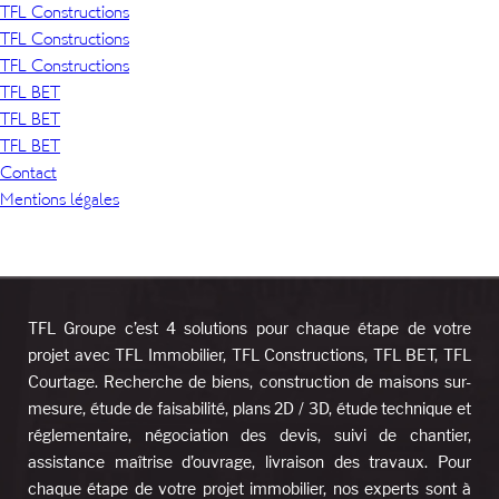
TFL Constructions
TFL Constructions
TFL Constructions
TFL BET
TFL BET
TFL BET
Contact
Mentions légales
TFL Groupe c’est 4 solutions pour chaque étape de votre
projet avec TFL Immobilier, TFL Constructions, TFL BET, TFL
Courtage. Recherche de biens, construction de maisons sur-
mesure, étude de faisabilité, plans 2D / 3D, étude technique et
réglementaire, négociation des devis, suivi de chantier,
assistance maîtrise d’ouvrage, livraison des travaux. Pour
chaque étape de votre projet immobilier, nos experts sont à