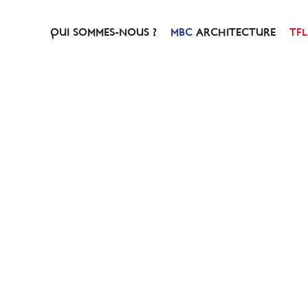
QUI SOMMES-NOUS ?
ARCHITECTURE
NOTRE HISTOIRE
PRÉSENTATION
NOTRE CONCEPT
SERVICES & PRESTATIO