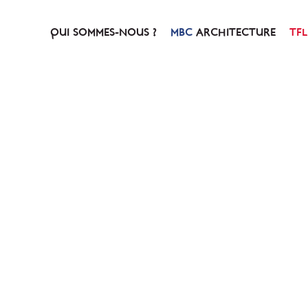
QUI SOMMES-NOUS ?
ARCHITECTURE
NOTRE HISTOIRE
PRÉSENTATION
NOTRE CONCEPT
SERVICES & PRESTATIO